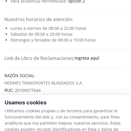
Para asistencia Hermeticase:
opción 2
Nuestros horarios de atención:
Lunes a viernes de 08:00 a 22:00 horas
Sábados de 08:00 a 20:00 horas
Domingos y feriados de 08:00 a 19:00 horas
Link de Libro de Reclamaciones:
Ingresa aquí
RAZÓN SOCIAL:
HERMES TRANSPORTES BLINDADOS S.A.
RUC:
20100077044
Usamos cookies
ENLACES
Utilizamos cookies propias y de terceros para garantizar el
Memoria Anual
funcionamiento del sitio y, con su consentimiento, para fines
Ubícanos
analíticos que nos permiten mejorar nuestros servicios. Estas
SAC - Servicio de Atención al Cliente
cookies pueden recoger identificadores en línea y datos de