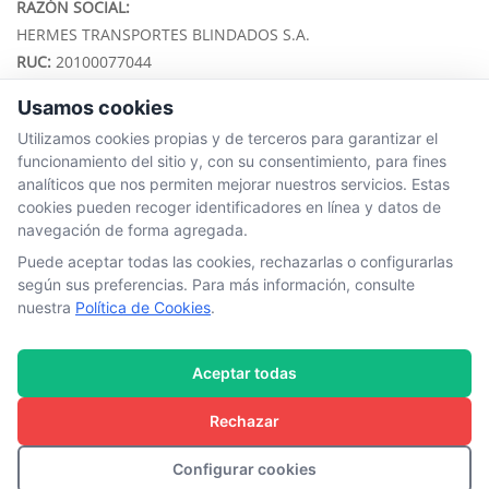
RAZÓN SOCIAL:
HERMES TRANSPORTES BLINDADOS S.A.
RUC:
20100077044
Usamos cookies
ENLACES
Utilizamos cookies propias y de terceros para garantizar el
Memoria Anual
funcionamiento del sitio y, con su consentimiento, para fines
Ubícanos
analíticos que nos permiten mejorar nuestros servicios. Estas
SAC - Servicio de Atención al Cliente
cookies pueden recoger identificadores en línea y datos de
navegación de forma agregada.
Documentos Electrónicos
Superintendencia de Mercados y Valores
Puede aceptar todas las cookies, rechazarlas o configurarlas
según sus preferencias. Para más información, consulte
Anticorrupción y Antisoborno
nuestra
Política de Cookies
.
Proveedores y Terceros
Línea de Denuncias
Política de privacidad
Aceptar todas
Protección de Datos Personales y Videovigilancia
Rechazar
Política de cookies
Configurar cookies
HERMES 2026 © Todos los derechos reservados.